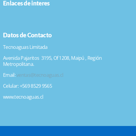
Enlaces de interes
Datos de Contacto
Tecnoaguas Limitada
Avenida Pajaritos 3195, Of 1208, Maipú , Región
Metropolitana.
Email:
ventas@tecnoaguas.cl
Celular: +569 8529 9565
www.tecnoaguas.cl