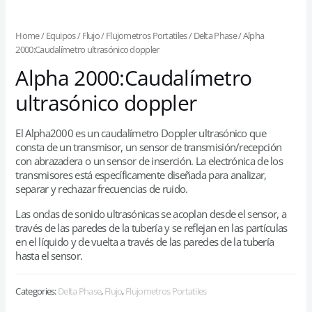
Home
/
Equipos
/
Flujo
/
Flujometros Portatiles
/
Delta Phase
/ Alpha
2000:Caudalímetro ultrasónico doppler
Alpha 2000:Caudalímetro
ultrasónico doppler
El Alpha2000 es un caudalímetro Doppler ultrasónico que
consta de un transmisor, un sensor de transmisión/recepción
con abrazadera o un sensor de inserción. La electrónica de los
transmisores está específicamente diseñada para analizar,
separar y rechazar frecuencias de ruido.
Las ondas de sonido ultrasónicas se acoplan desde el sensor, a
través de las paredes de la tubería y se reflejan en las partículas
en el líquido y de vuelta a través de las paredes de la tubería
hasta el sensor.
Categories:
Delta Phase
,
Flujo
,
Flujometros Portatiles