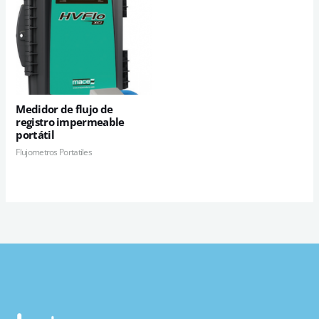
Medidor de flujo de
registro impermeable
portátil
Flujometros Portatiles