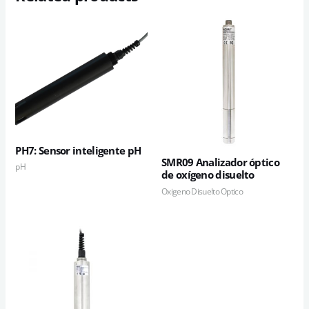
PH7: Sensor inteligente pH
SMR09 Analizador óptico
pH
de oxígeno disuelto
Oxigeno Disuelto Optico